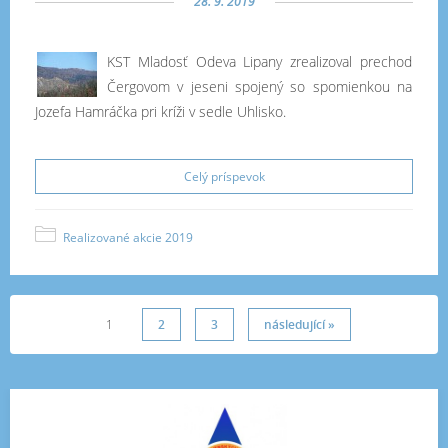
28. 9. 2019
KST Mladosť Odeva Lipany zrealizoval prechod
Čergovom v jeseni spojený so spomienkou na
Jozefa Hamráčka pri kríži v sedle Uhlisko.
Celý príspevok
Realizované akcie 2019
1
2
3
následující »