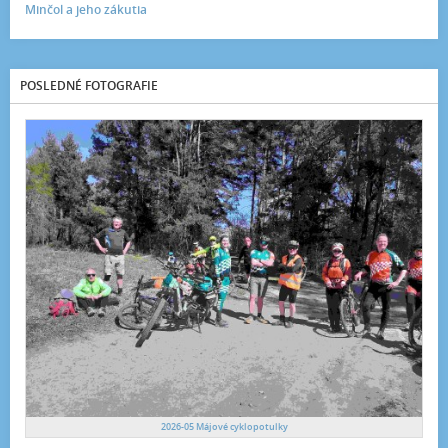
Minčol a jeho zákutia
POSLEDNÉ FOTOGRAFIE
2026-05 Májové cyklopotulky