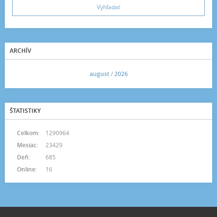
ARCHÍV
<<
august
/
2026
>>
ŠTATISTIKY
Celkom:
1290964
Mesiac:
23429
Deň:
685
Online:
16