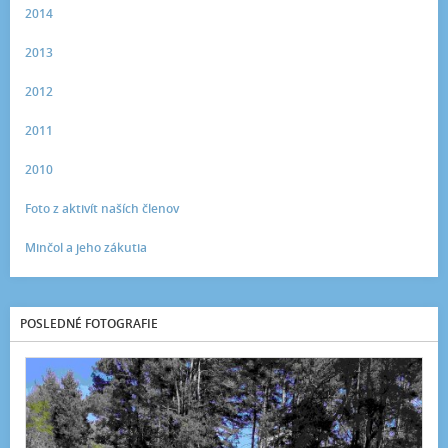
2014
2013
2012
2011
2010
Foto z aktivít naších členov
Minčol a jeho zákutia
POSLEDNÉ FOTOGRAFIE