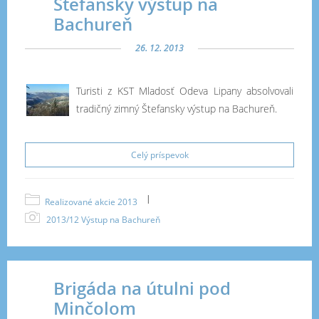
Štefansky výstup na
Bachureň
26. 12. 2013
Turisti z KST Mladosť Odeva Lipany absolvovali
tradičný zimný Štefansky výstup na Bachureň.
Celý príspevok
|
Realizované akcie 2013
2013/12 Výstup na Bachureň
Brigáda na útulni pod
Minčolom