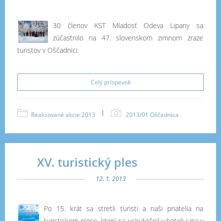
30 členov KST Mladosť Odeva Lipany sa
zúčastnilo na 47. slovenskom zimnom zraze
turistov v Oščadnici.
Celý príspevok
|
Realizované akcie 2013
2013/01 Oščadnica
XV. turistický ples
12. 1. 2013
Po 15. krát sa stretli turisti a naši priatelia na
turistickom plese, ktorý sa uskutočnil v hoteli Lipa v