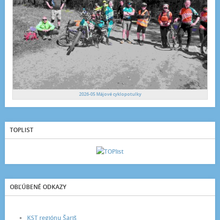
2026-05 Májové cyklopotulky
TOPLIST
OBĽÚBENÉ ODKAZY
KST regiónu Šariš