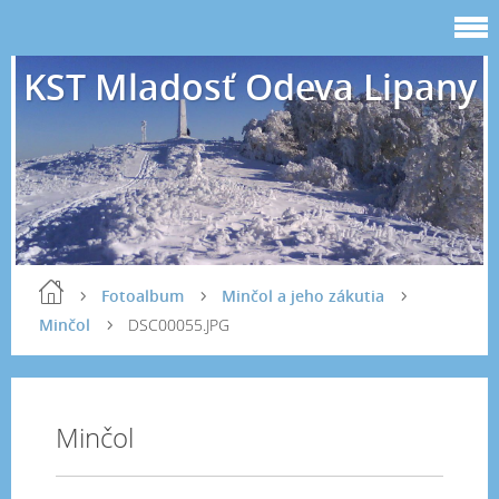
KST Mladosť Odeva Lipany
Fotoalbum
Minčol a jeho zákutia
Minčol
DSC00055.JPG
Minčol