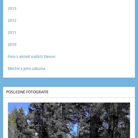
2013
2012
2011
2010
Foto z aktivít naších členov
Minčol a jeho zákutia
POSLEDNÉ FOTOGRAFIE