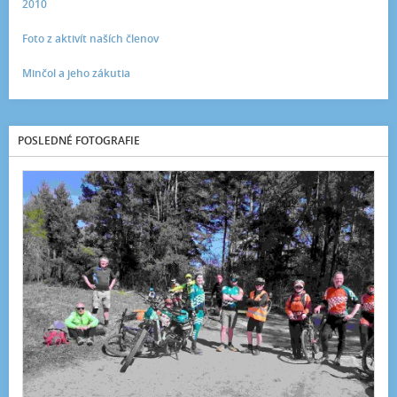
2010
Foto z aktivít naších členov
Minčol a jeho zákutia
POSLEDNÉ FOTOGRAFIE