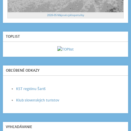
2026-05 Májové cyklopotulky
TOPLIST
OBĽÚBENÉ ODKAZY
KST regiónu Šariš
Klub slovenských turistov
VYHĽADÁVANIE