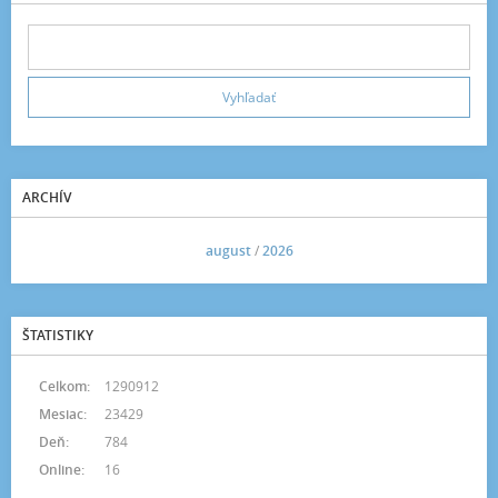
ARCHÍV
<<
august
/
2026
>>
ŠTATISTIKY
Celkom:
1290912
Mesiac:
23429
Deň:
784
Online:
16