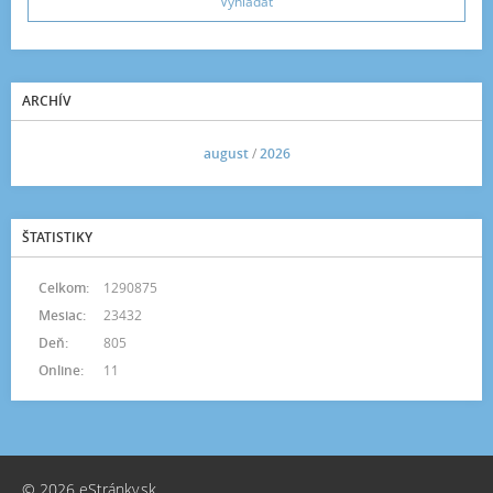
ARCHÍV
<<
august
/
2026
>>
ŠTATISTIKY
Celkom:
1290875
Mesiac:
23432
Deň:
805
Online:
11
© 2026 eStránky.sk