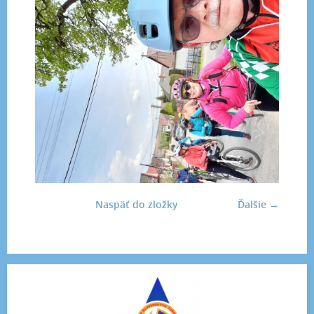
Naspäť do zložky
Ďalšie →