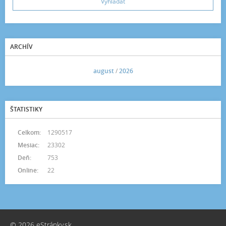
ARCHÍV
<<
august
/
2026
>>
ŠTATISTIKY
Celkom:
1290517
Mesiac:
23302
Deň:
753
Online:
22
© 2026 eStránky.sk