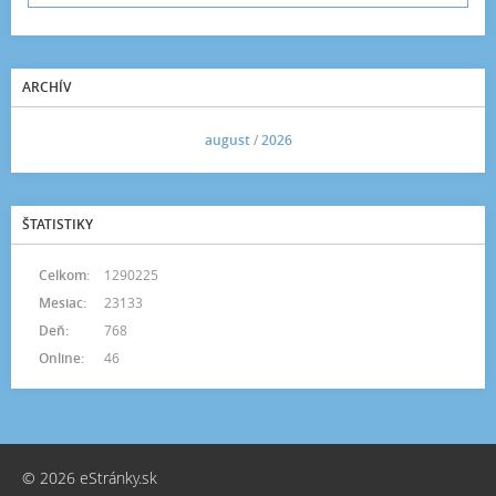
ARCHÍV
<<
august
/
2026
>>
ŠTATISTIKY
Celkom:
1290225
Mesiac:
23133
Deň:
768
Online:
46
© 2026 eStránky.sk