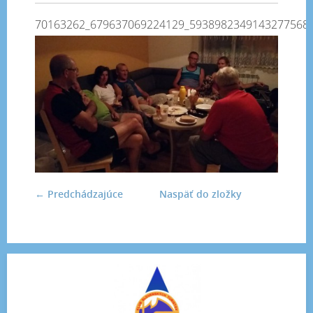
70163262_679637069224129_5938982349143277568
← Predchádzajúce
Naspäť do zložky