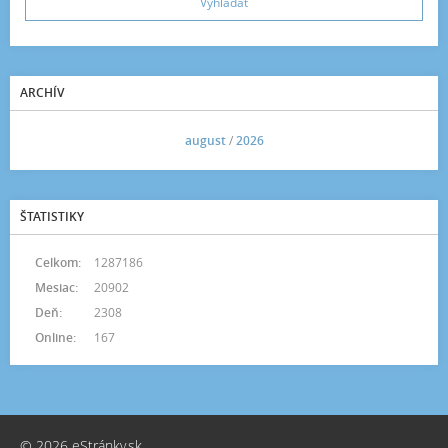
ARCHÍV
<<
august
/
2026
>>
ŠTATISTIKY
Celkom:
1287186
Mesiac:
20902
Deň:
2308
Online:
167
© 2026 eStránky.sk