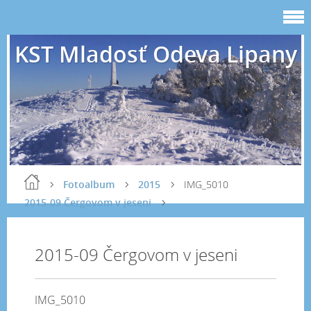
KST Mladosť Odeva Lipany
Fotoalbum
2015
IMG_5010
2015-09 Čergovom v jeseni
2015-09 Čergovom v jeseni
IMG_5010