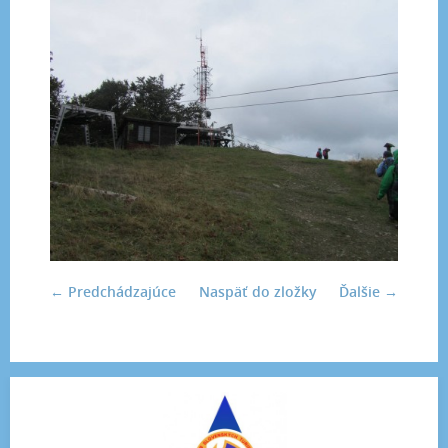
← Predchádzajúce
Naspäť do zložky
Ďalšie →