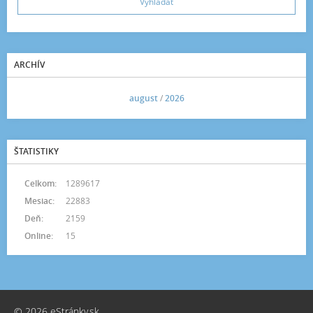
ARCHÍV
<<
august
/
2026
>>
ŠTATISTIKY
Celkom:
1289617
Mesiac:
22883
Deň:
2159
Online:
15
© 2026 eStránky.sk