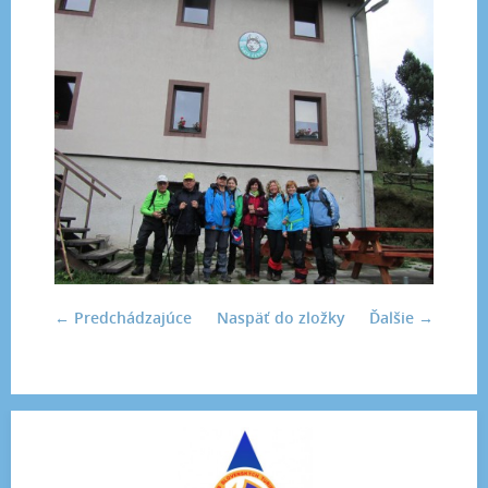
← Predchádzajúce
Naspäť do zložky
Ďalšie →