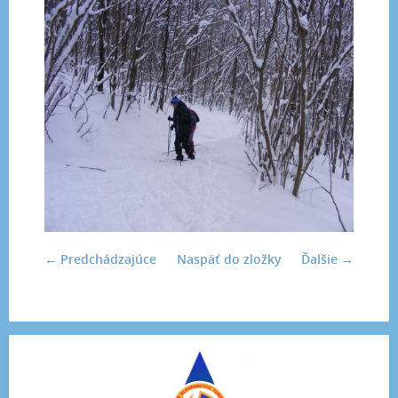
← Predchádzajúce
Naspäť do zložky
Ďalšie →