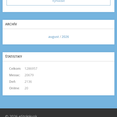
ARCHÍV
<<
august
/
2026
>>
ŠTATISTIKY
Celkom:
1286957
Mesiac:
20679
Deň:
2136
Online:
20
© 2026 eStránky.sk