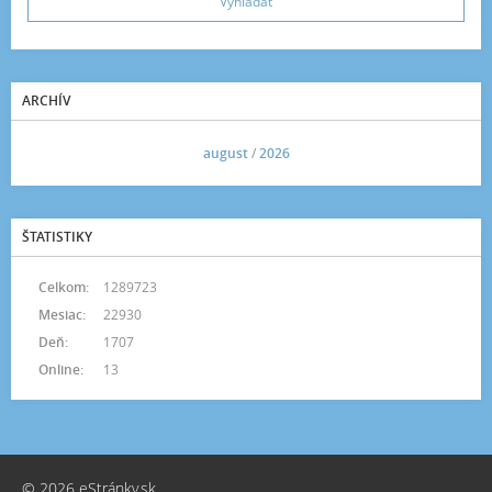
ARCHÍV
<<
august
/
2026
>>
ŠTATISTIKY
Celkom:
1289723
Mesiac:
22930
Deň:
1707
Online:
13
© 2026 eStránky.sk