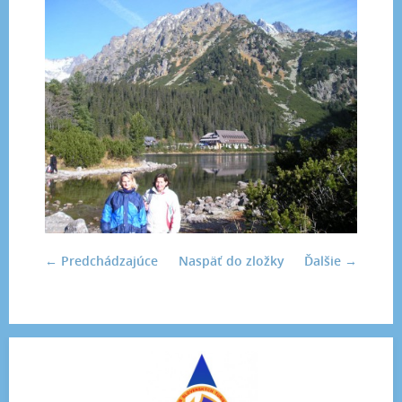
← Predchádzajúce
Naspäť do zložky
Ďalšie →