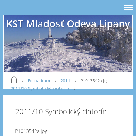
KST Mladosť Odeva Lipany
Fotoalbum
2011
P1013542a.jpg
2011/10 Symbolický cintorín
2011/10 Symbolický cintorín
P1013542a.jpg