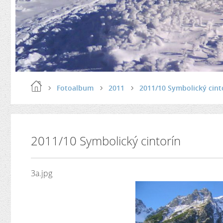
Fotoalbum
2011
2011/10 Symbolický cint
2011/10 Symbolický cintorín
3a.jpg