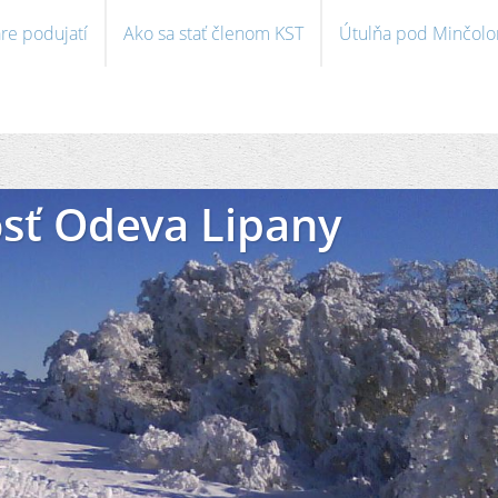
re podujatí
Ako sa stať členom KST
Útulňa pod Minčol
sť Odeva Lipany