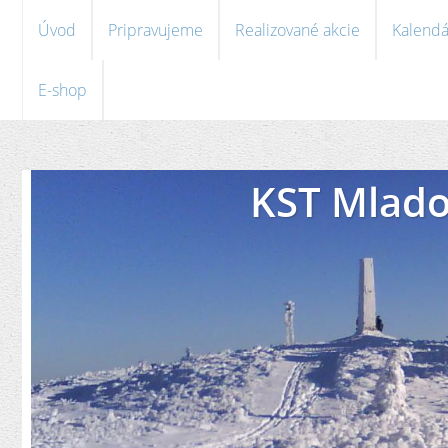
Úvod
Pripravujeme
Realizované akcie
Kalendá
E-shop
KST Mlado