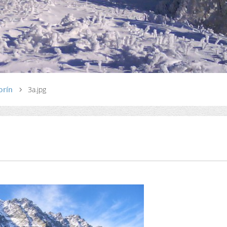
orín
3a.jpg