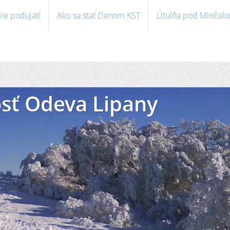
re podujatí
Ako sa stať členom KST
Útulňa pod Minčol
sť Odeva Lipany