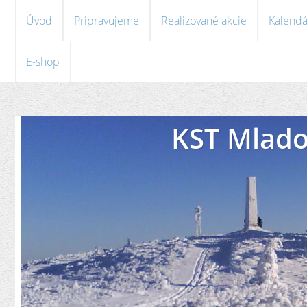
Úvod
Pripravujeme
Realizované akcie
Kalendá
E-shop
KST Mlado