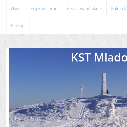
Úvod
Pripravujeme
Realizované akcie
Kalendá
E-shop
KST Mlado