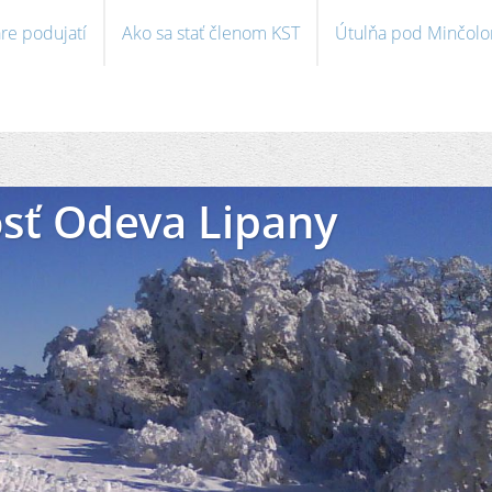
re podujatí
Ako sa stať členom KST
Útulňa pod Minčol
sť Odeva Lipany