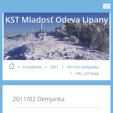
KST Mladosť Odeva Lipany
Fotoalbum
2011
2011/02 Demjanka
IMG_2319a.jpg
2011/02 Demjanka