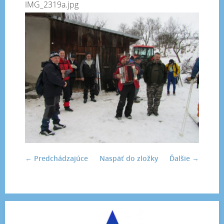
IMG_2319a.jpg
← Predchádzajúce
Naspäť do zložky
Ďalšie →