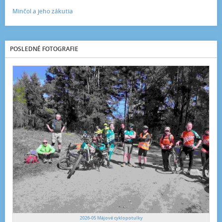
Minčol a jeho zákutia
POSLEDNÉ FOTOGRAFIE
2026-05 Májové cyklopotulky