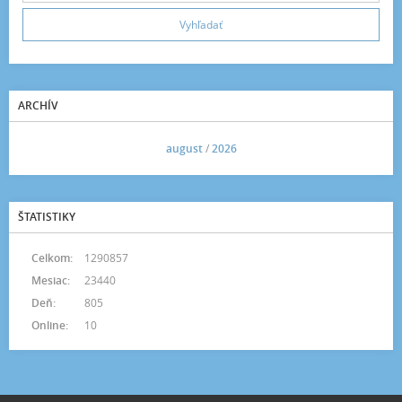
ARCHÍV
<<
august
/
2026
>>
ŠTATISTIKY
Celkom:
1290857
Mesiac:
23440
Deň:
805
Online:
10