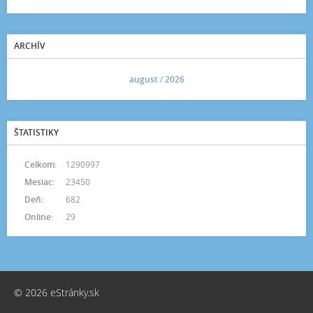
ARCHÍV
<<
august
/
2026
>>
ŠTATISTIKY
Celkom:
1290997
Mesiac:
23450
Deň:
682
Online:
29
© 2026 eStránky.sk