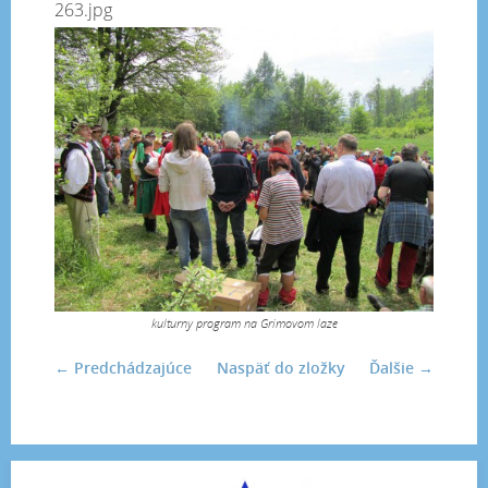
263.jpg
kulturny program na Grimovom laze
← Predchádzajúce
Naspäť do zložky
Ďalšie →