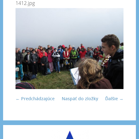
1412.jpg
← Predchádzajúce
Naspäť do zložky
Ďalšie →