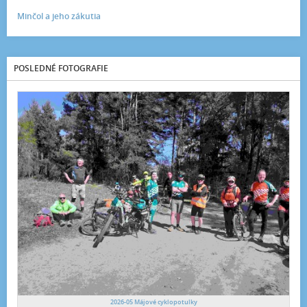
Minčol a jeho zákutia
POSLEDNÉ FOTOGRAFIE
2026-05 Májové cyklopotulky