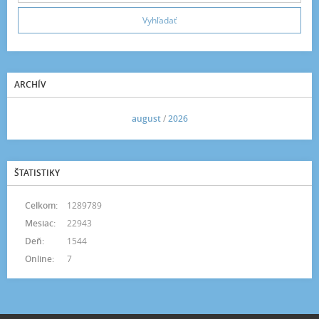
ARCHÍV
<<
august
/
2026
>>
ŠTATISTIKY
Celkom:
1289789
Mesiac:
22943
Deň:
1544
Online:
7