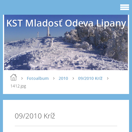
KST Mladosť Odeva Lipany
Fotoalbum
2010
09/2010 Kríž
1412.jpg
09/2010 Kríž