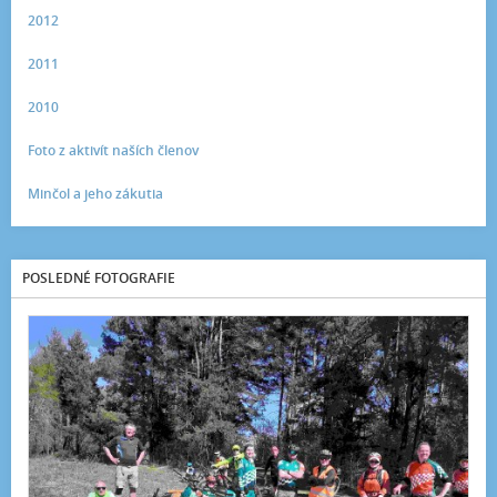
2012
2011
2010
Foto z aktivít naších členov
Minčol a jeho zákutia
POSLEDNÉ FOTOGRAFIE