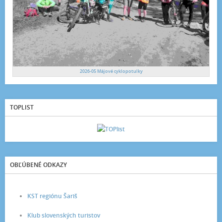
2026-05 Májové cyklopotulky
TOPLIST
OBĽÚBENÉ ODKAZY
KST regiónu Šariš
Klub slovenských turistov