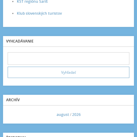
KST regiónu Šariš
Klub slovenských turistov
VYHĽADÁVANIE
ARCHÍV
<<
august
/
2026
>>