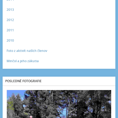
2013
2012
2011
2010
Foto z aktivít naších členov
Minčol a jeho zákutia
POSLEDNÉ FOTOGRAFIE