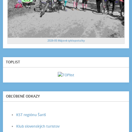
2026-05 Májové cyklopotulky
TOPLIST
OBĽÚBENÉ ODKAZY
KST regiónu Šariš
Klub slovenských turistov