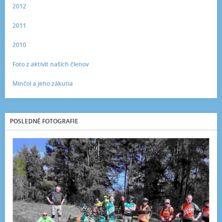
2012
2011
2010
Foto z aktivít naších členov
Minčol a jeho zákutia
POSLEDNÉ FOTOGRAFIE