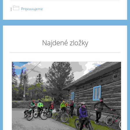
|
Pripravujeme
Najdené zložky
20